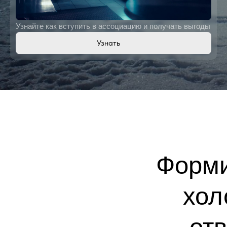
холода и м
Узнайте как вступить в ассоциацию и получать выгоды
ответствен
Узнать
Вступить 
Библиотека
документов